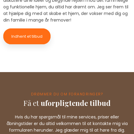
diskutere dine ideer og begynde rejsen mod det rummelige
og funktionelle hjem, du altid har drømt om. Jeg ser frem til
at hjælpe dig med at skabe et hjem, der vokser med dig og
din familie i mange år fremover!​
Indhent et tilbud
DRØMMER DU OM FORANDRINGER?
Få et
uforpligtende tilbud
Hvis du har spørgsmål til mine services, priser eller
åbningstider er du altid velkommen til at kontakte mig via
formularen herunder. Jeg glæder mig til at høre fra dig.