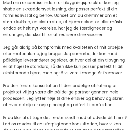
Med min ekspertise inden for tilbygningsprojekter kan jeg
skabe en skræddersyet løsning, der passer perfekt til din
families livsstil og behov. Uanset om du drømmer om et
større køkken, en ekstra stue, et hjemmekontor eller måske
endda et helt nyt værelse, har jeg de færdigheder og
erfaringer, der skal til for at realisere dine visioner.
Jeg går aldrig på kompromis med kvaliteten af mit arbejde
eller materialerne, jeg bruger. Jeg samarbejder kun med
pålidelige leverandører og sikrer, at hver del af din tilbygning
er af højeste standard, så den ikke kun passer perfekt til dit
eksisterende hjem, men også vil vare i mange år fremover.
Fra den første konsultation til den endelige afslutning af
projektet vil jeg være din pålidelige partner gennem hele
processen. Jeg lytter nøje til dine ønsker og behov og sikrer,
at hver detalje er nøje planlagt og udført til perfektion.
Er du klar til at tage det første skridt mod at udvide dit hjem?
Lad os mødes til en uforpligtende konsultation, hvor vi kan