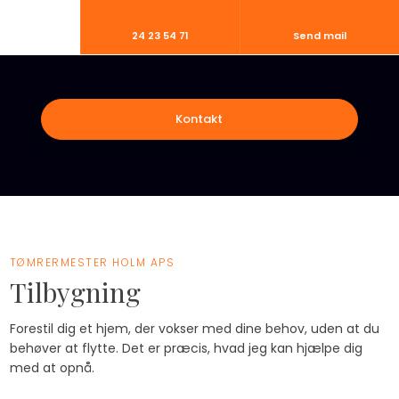
24 23 54 71
Send mail
Kontakt​
TØMRERMESTER HOLM APS​​
Tilbygning​
​Forestil dig et hjem, der vokser med dine behov, uden at du
behøver at flytte. Det er præcis, hvad jeg kan hjælpe dig
med at opnå.