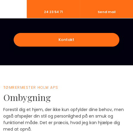
24 23 54 71
Send mail
Kontakt​
TØMRERMESTER HOLM APS​​
Ombygning​
Forestil dig et hjem, der ikke kun opfylder dine behov, men
også afspejler din stil og personlighed på en smuk og
funktionel måde. Det er præcis, hvad jeg kan hjælpe dig
med at opnå.