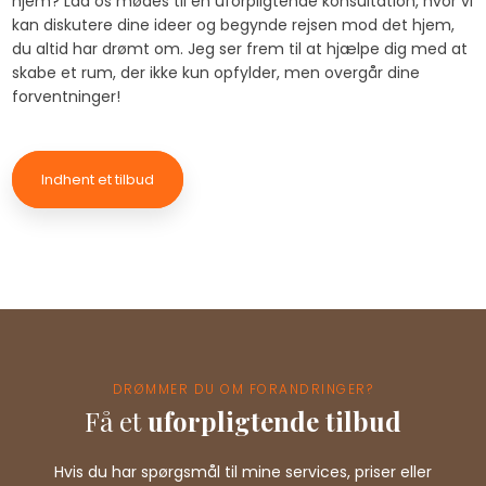
hjem? Lad os mødes til en uforpligtende konsultation, hvor vi
kan diskutere dine ideer og begynde rejsen mod det hjem,
du altid har drømt om. Jeg ser frem til at hjælpe dig med at
skabe et rum, der ikke kun opfylder, men overgår dine
forventninger!
Indhent et tilbud
DRØMMER DU OM FORANDRINGER?
Få et
uforpligtende tilbud
Hvis du har spørgsmål til mine services, priser eller