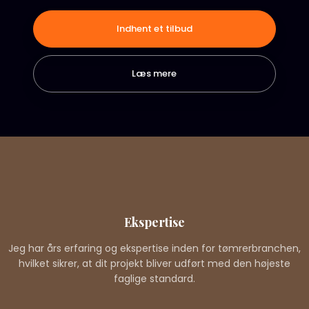
Indhent et tilbud
Læs mere​
Ekspertise
Jeg har års erfaring og ekspertise inden for tømrerbranchen,
hvilket sikrer, at dit projekt bliver udført med den højeste
faglige standard.