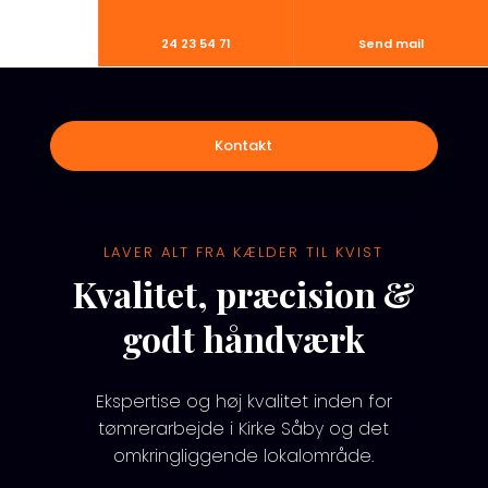
24 23 54 71
Send mail
Kontakt​
LAVER ALT FRA KÆLDER TIL KVIST
Kvalitet, præcision &
godt håndværk
Ekspertise og høj kvalitet inden for
tømrerarbejde i Kirke Såby og det
omkringliggende lokalområde.