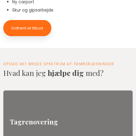
Ny carport
Skur og gipsarbejde
Indhent et tilbud
OPDAG MIT BREDE SPEKTRUM AF TØMRERLØSNINGER
Hvad kan jeg
hjælpe dig
med?
Tagrenovering